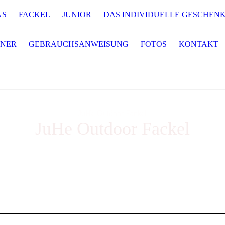
NS
FACKEL
JUNIOR
DAS INDIVIDUELLE GESCHEN
NNER
GEBRAUCHSANWEISUNG
FOTOS
KONTAKT
JuHe Outdoor Fackel
JuHe Outdoor Fackel