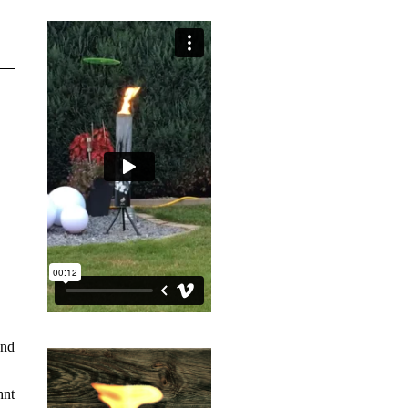
and
hnt