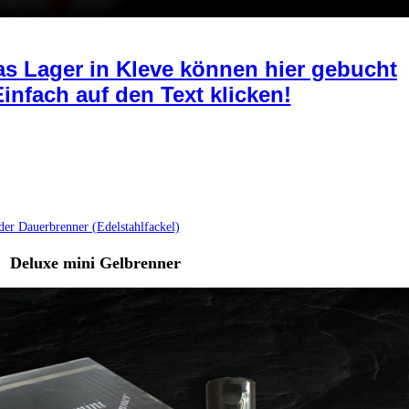
as Lager in Kleve können hier gebucht
infach auf den Text klicken!
JuHe Deluxe der Dauerbrenner
der Dauerbrenner (Edelstahlfackel)
Deluxe mini Gelbrenner