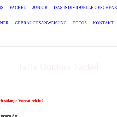
NS
FACKEL
JUNIOR
DAS INDIVIDUELLE GESCHEN
NNER
GEBRAUCHSANWEISUNG
FOTOS
KONTAKT
JuHe Outdoor Fackel
JuHe Outdoor Fackel
h solange Vorrat reicht!
 neuen Art.