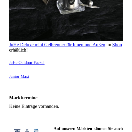
JuHe Deluxe mini Gelbrenner für Innen und Außen
im
Shop
erhältlich!
JuHe Outdoor Fackel
Junior Maxi
Markttermine
Keine Einträge vorhanden.
Auf unseren Märkten können Sie auch