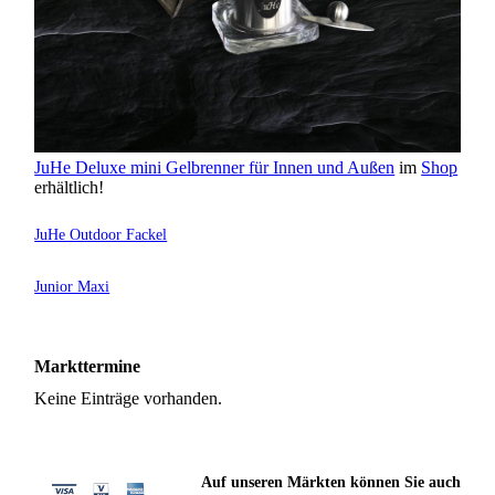
JuHe Deluxe mini Gelbrenner für Innen und Außen
im
Shop
erhältlich!
JuHe Outdoor Fackel
Junior Maxi
Markttermine
Keine Einträge vorhanden.
Auf unseren Märkten können Sie auch